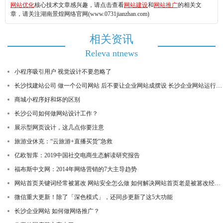
网站优化
核心技术文章感兴趣，请点击查看
网站建设
和
网站推广
的相关文
章，请关注湖南景煌网络官网(www.0731jianzhan.com)
相关资讯
Releva ntnews
小程序吸引用户 视觉设计不要忽略了
长沙找建站公司 做一个公司网站 后不要让企业网站成摆设 长沙企业网站运行维护
商城小程序好和坏的区别
长沙公司如何做网站设计工作？
展示型网页设计，这几点你要注意
旅游业休克：“云旅游+直播买货”急救
亿欧智库：2019中国社交电商生态解读研究报告
福布斯中文网：2014年网络营销的7大主导趋势
网站首页关键词经常被篡改 网站安全怎么做 如何解决网站首页老是被篡改经常反复被篡改
微信重大更新！除了「深色模式」，还同步更新了这5大功能
长沙企业网站 如何做网络推广？