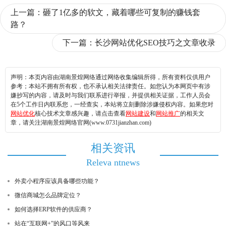
上一篇：
砸了1亿多的软文，藏着哪些可复制的赚钱套
路？
下一篇：
长沙网站优化SEO技巧之文章收录
声明：本页内容由湖南景煌网络通过网络收集编辑所得，所有资料仅供用户
参考；本站不拥有所有权，也不承认相关法律责任。如您认为本网页中有涉
嫌抄写的内容，请及时与我们联系进行举报，并提供相关证据，工作人员会
在5个工作日内联系您，一经查实，本站将立刻删除涉嫌侵权内容。如果您对
网站优化
核心技术文章感兴趣，请点击查看
网站建设
和
网站推广
的相关文
章，请关注湖南景煌网络官网(www.0731jianzhan.com)
相关资讯
Releva ntnews
外卖小程序应该具备哪些功能？
微信商城怎么品牌定位？
如何选择ERP软件的供应商？
站在“互联网+”的风口等风来