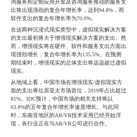
询服务和定制应用开发及咨询服务推动的服务支
出将出现强劲的复合年增长率，达到94.8%，而
软件支出的复合年增长率为70.0%。
在这两种沉浸式现实类型中，虚拟现实解决方案
的支出最初将大于增强现实解决方案的支出。然
而，增强现实将在硬件、软件和服务支出方面出
现强劲增长，复合年增长率为135.5%。在预测
期结束时，增强现实的总体支出将远远超过虚拟
现实。
从地域上看，中国市场在增强现实/虚拟现实方
面的支出将位居亚太市场首位，2019年占比超过
81%。IDC预计，中国市场的相关支持将以
63.8%的五年复合年增长率速度增长。与此同
时，东南亚地区的AR/VR技术采用已经开始浮
现，各行业正在与AR/VR公司进行合作。