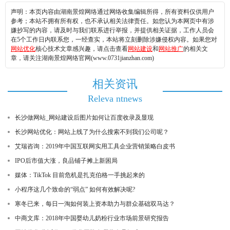
声明：本页内容由湖南景煌网络通过网络收集编辑所得，所有资料仅供用户
参考；本站不拥有所有权，也不承认相关法律责任。如您认为本网页中有涉
嫌抄写的内容，请及时与我们联系进行举报，并提供相关证据，工作人员会
在5个工作日内联系您，一经查实，本站将立刻删除涉嫌侵权内容。如果您对
网站优化
核心技术文章感兴趣，请点击查看
网站建设
和
网站推广
的相关文
章，请关注湖南景煌网络官网(www.0731jianzhan.com)
相关资讯
Releva ntnews
长沙做网站_网站建设后图片如何让百度收录及显现
长沙网站优化：网站上线了为什么搜索不到我们公司呢？
艾瑞咨询：2019年中国互联网实用工具企业营销策略白皮书
IPO后市值大涨，良品铺子摊上新困局
媒体：TikTok 目前危机是扎克伯格一手挑起来的
小程序这几个致命的“弱点” 如何有效解决呢?
寒冬已来，每日一淘如何装上资本助力与群众基础双马达？
中商文库：2018年中国婴幼儿奶粉行业市场前景研究报告